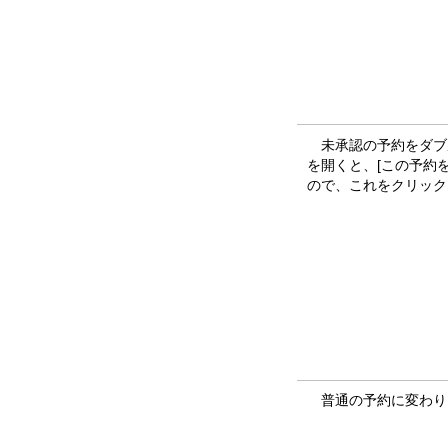
未承認の予約をダブ
を開くと、[この予約
ので、これをクリック
普通の予約に変わり