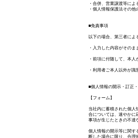
・合併、営業譲渡等によ
・個人情報保護法その他
■免責事項
以下の場合、第三者によ
・入力した内容がそのま
・前項に付随して、本人
・利用者ご本人以外が識
■個人情報の開示・訂正
【フォーム】
当社内に蓄積された個人
合については、速やかに
事項が生じたときの不達
個人情報の開示等に関す
断した場合に限り、合理