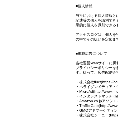
■個人情報
当社における個人情報と
記述等の個人を識別でき
果的に個人を識別できる
アクセスログは、個人を
の中でその扱いを定めま
■掲載広告について
当社運営Webサイトに
プライバシーポリシーを
す。従って、広告配信会
・株式会社fluct(https://corp.
・ベライゾンメディア・ジャパン株式
・MicroAd(http://www.mic
・インタレストマッチ (http://l
・Amazon.co.jpアソシエイト(ht
・Traffic Gate(http://www.t
・GMOアドマーケティング株式会社(
・株式会社ジーニー(https://g