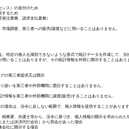
センス）の送付のため
信するため
受発注業務、請求支払業務）
、市場調査、第三者への販売/譲渡などに用いることはありません。
用
は、特定の個人を識別できないような形式で統計データを作成して、当社
が用いることはありますが、その統計情報を外部に開示することはあり
ログの第三者提供又は開示
の取り扱いを第三者や外部機関に委託することはありません。
や統計情報を第三者や外部機関に譲渡(販売)することはありません。
以下の場合は、法令に反しない範囲で、個人情報を提供することがありま
、税務署、弁護士等から、法令に基づき、個人情報の開示を求められた
（または決済代行会社）から照会があった場合
険会社に開示する場合