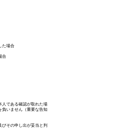
した場合
場合
本人である確認が取れた場
を負いません（重要な告知
及びその申し出が妥当と判