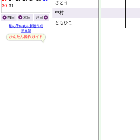
さとう
0
0
0
0
0
中村
ともひこ
別の予約表を新規作成
意見箱