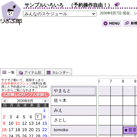
サンプルいろいろ （予約操作自由！）
サクサク動いて、画面すっきり
6
7
8
9
広告非表示オプション
(有料)を適
用した予約表のサンプルは下のボ
やまもと
タンからご覧になれます。
佐々木
2026年8月
日
月
火
水
木
金
土
みえ
0
0
0
0
0
0
さとし
tomoko
★背景