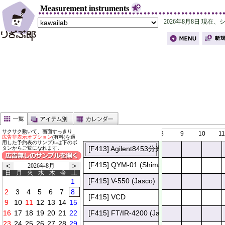
Measurement instruments
サクサク動いて、画面すっきり
0
1
2
3
4
5
6
7
8
9
10
11
広告非表示オプション
(有料)を適
用した予約表のサンプルは下のボ
[F413] Agilent8453分光光度計
タンからご覧になれます。
[F415] QYM-01 (Shimadzu)
2026年8月
日
月
火
水
木
金
土
[F415] V-550 (Jasco)
0
0
0
0
0
0
[F415] VCD
[F415] FT/IR-4200 (Jasco) 