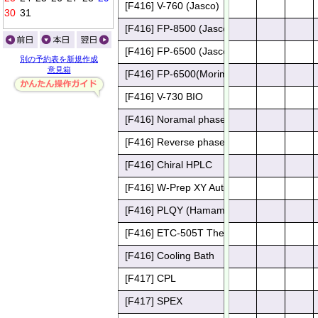
[F416] V-760 (Jasco)
0
0
0
0
0
[F416] FP-8500 (Jasco)
[F416] FP-6500 (Jasco)
別の予約表を新規作成
意見箱
[F416] FP-6500(Morimoto)
[F416] V-730 BIO
[F416] Noramal phase HPLC
[F416] Reverse phase HPLC
[F416] Chiral HPLC
[F416] W-Prep XY Auto Column (Yamaewn
[F416] PLQY (Hamamatsu, C9920-02)
[F416] ETC-505T Thermal Controller for U
[F416] Cooling Bath
[F417] CPL 
[F417] SPEX