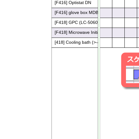
[F416] Optistat DN
[F416] glove box MDB-1KB (Miwa)
[F418] GPC (LC-5060) LaboACE 
[F418] Microwave Initiator+ (Biotage)
[418] Cooling bath (>-40℃)