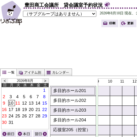
豊田商工会議所 貸会議室予約状況
2026年8月
9
10
11
12
日
月
火
水
木
金
土
0
0
0
0
0
0
多目的ホール201
多目的ホール202
多目的ホール203
多目的ホール204
0
0
0
0
0
応接室205（控室）