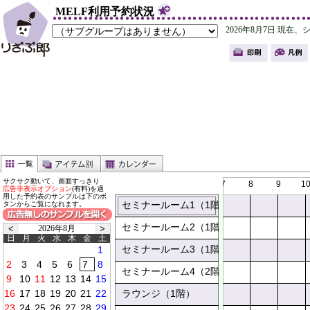
MELF利用予約状況
サクサク動いて、画面すっきり
7
8
9
1
広告非表示オプション
(有料)を適
用した予約表のサンプルは下のボ
セミナールーム1（1階）
タンからご覧になれます。
セミナールーム2（1階）
2026年8月
日
月
火
水
木
金
土
セミナールーム3（1階）
0
0
0
0
0
0
セミナールーム4（2階）
ラウンジ（1階）