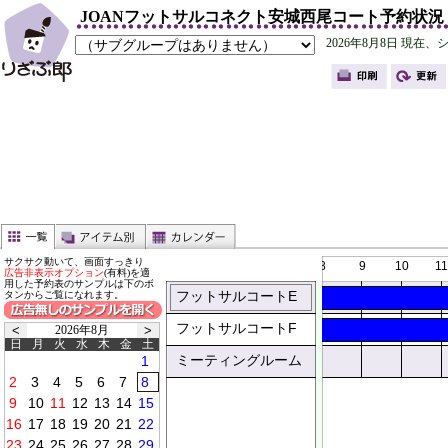
JOANフットサルコネクト安城西尾コート予約状況
サクサク動いて、画面すっきり
0
1
2
3
4
5
6
7
8
9
10
11
広告非表示オプション
(有料)を適
用した予約表のサンプルは下のボ
フットサルコートE
タンからご覧になれます。
フットサルコートF
2026年8月
日
月
火
水
木
金
土
ミーティングルーム
0
0
0
0
0
0