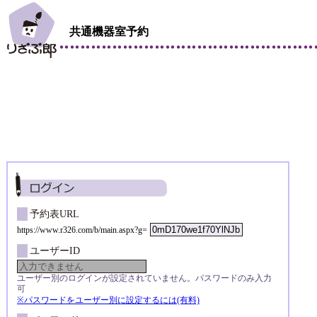
共通機器室予約
予約表URL
https://www.r326.com/b/main.aspx?g=
ユーザーID
ユーザー別のログインが設定されていません。パスワードのみ入力
可
※パスワードをユーザー別に設定するには(有料)