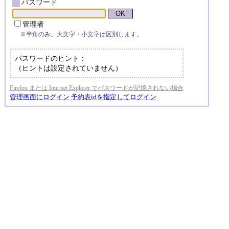
パスワード
管理者
※半角のみ。大文字・小文字は区別します。
パスワードのヒント：
（ヒントは設定されていません）
Firefox または Internet Explorer でパスワードが記憶されない場合
管理画面にログイン
予約表idを指定してログイン